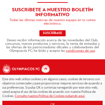
SUSCRíBETE A NUESTRO BOLETÍN
INFORMATIVO
Todas las últimas noticias de nuestro equipo en tu correo
electrónico.
SUSCRÍBASE
Deseo recibir información acerca de las novedades del Club,
concursos, nuevos productos y servicios, la venta de entradas y
las ofertas de los patrocinadores oficiales y colaboradores del
Olympiacós FC; he leído y acepto las
condiciones de uso
.
Este sitio web utiliza cookies y en algunos casos, cookies de terceros con
objetivos comerciales y para proporcionar mejores servicios de acuerdo a
sus preferencias. Si pulsa OK o continúa navegando por este sitio web,
Copyright © 2026 - Olympiacos.org
usted acepta el uso de las cookies de acuerdo con nuestra Política de
Cookies.
Consulte nuestra Política de Cookies pulsando aquí.
Condiciones de uso
|
Declaración de privacidad
|
Cookies Policy
|
OK