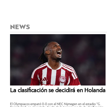
NEWS
La clasificación se decidirá en Holanda
El Olympiacos empató 0-0 con el NEC Nijmegen en el estadio “G.