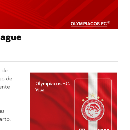
eague
e de
eo de
iente
es
arto.