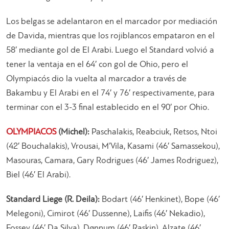
Los belgas se adelantaron en el marcador por mediación
de Davida, mientras que los rojiblancos empataron en el
58′ mediante gol de El Arabi. Luego el Standard volvió a
tener la ventaja en el 64′ con gol de Ohio, pero el
Olympiacós dio la vuelta al marcador a través de
Bakambu y El Arabi en el 74′ y 76′ respectivamente, para
terminar con el 3-3 final establecido en el 90′ por Ohio.
OLYMPIACOS
(Michel):
Paschalakis, Reabciuk, Retsos, Ntoi
(42′ Bouchalakis), Vrousai, M’Vila, Kasami (46′ Samassekou),
Masouras, Camara, Gary Rodrigues (46′ James Rodriguez),
Biel (46′ El Arabi).
Standard Liege (R. Deila):
Bodart (46′ Henkinet), Bope (46′
Melegoni), Cimirot (46′ Dussenne), Laifis (46′ Nekadio),
Fossey (46′ Da Silva), Dønnum (46′ Raskin), Alzate (46′