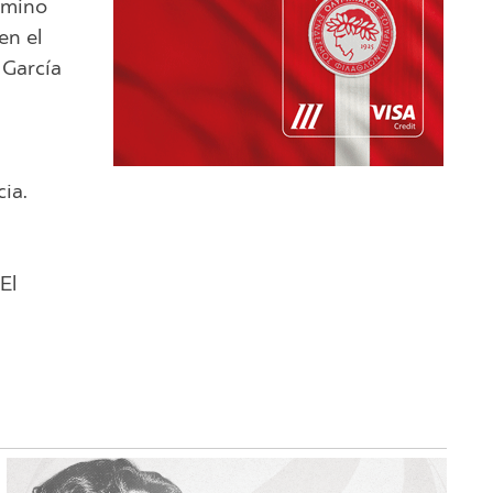
amino
en el
 García
cia.
El