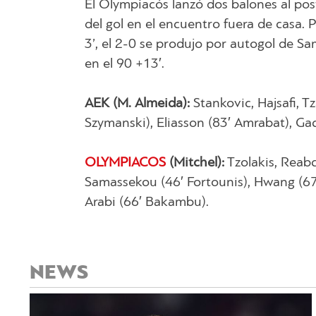
El Olympiacós lanzó dos balones al pos
del gol en el encuentro fuera de casa. 
3’, el 2-0 se produjo por autogol de Sa
en el 90 +13′.
AEK (M. Almeida):
Stankovic, Hajsafi, Tz
Szymanski), Eliasson (83′ Amrabat), Gac
OLYMPIACOS
(Mitchel):
Tzolakis, Reabc
Samassekou (46′ Fortounis), Hwang (67′ 
Arabi (66′ Bakambu).
NEWS