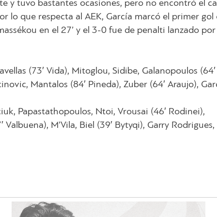
te y tuvo bastantes ocasiones, pero no encontró el c
Por lo que respecta al AEK, García marcó el primer gol 
massékou en el 27’ y el 3-0 fue de penalti lanzado por
avellas (73′ Vida), Mitoglou, Sidibe, Galanopoulos (64′
inovic, Mantalos (84′ Pineda), Zuber (64′ Araujo), Gar
iuk, Papastathopoulos, Ntoi, Vrousai (46′ Rodinei),
Valbuena), M’Vila, Biel (39′ Bytyqi), Garry Rodrigues, 