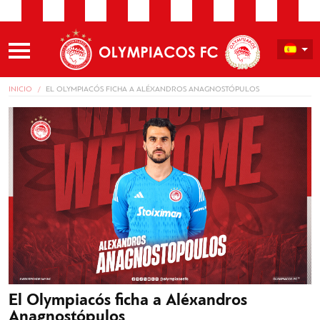
INICIO
EL OLYMPIACÓS FICHA A ALÉXANDROS ANAGNOSTÓPULOS
El Olympiacós ficha a Aléxandros
Anagnostópulos