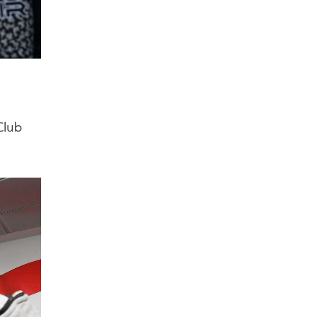
a
Club