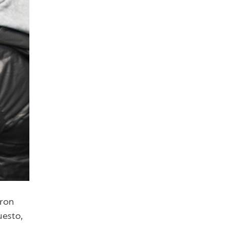
aron
uesto,