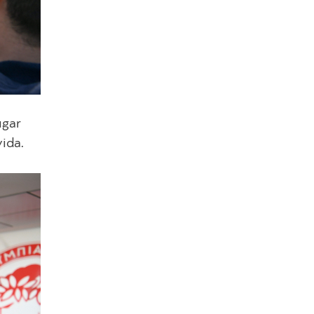
ugar
vida.