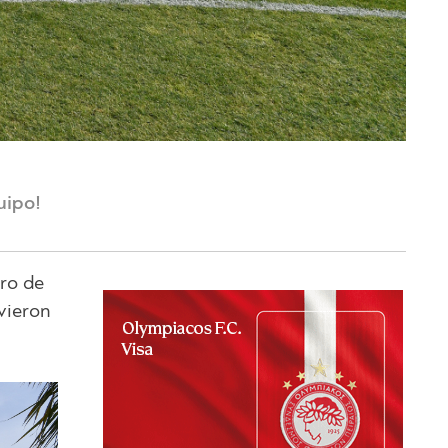
uipo!
tro de
vieron