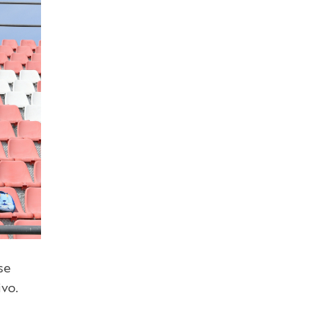
se
ivo.