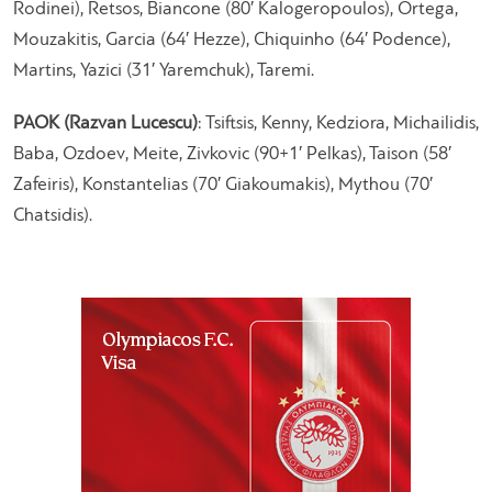
Rodinei), Retsos, Biancone (80′ Kalogeropoulos), Ortega,
Mouzakitis, Garcia (64′ Hezze), Chiquinho (64′ Podence),
Martins, Yazici (31′ Yaremchuk), Taremi.
PAOK (Razvan Lucescu)
: Tsiftsis, Kenny, Kedziora, Michailidis,
Baba, Ozdoev, Meite, Zivkovic (90+1′ Pelkas), Taison (58′
Zafeiris), Konstantelias (70′ Giakoumakis), Mythou (70′
Chatsidis).