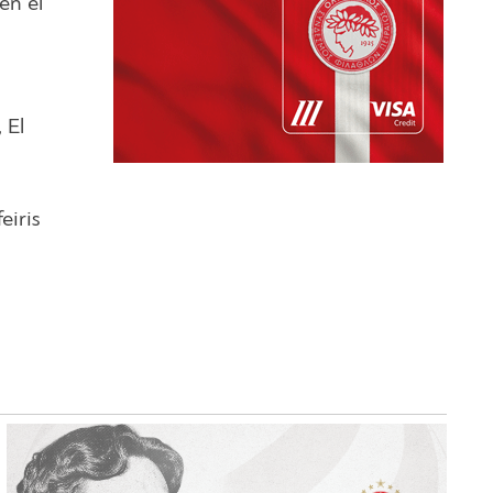
en el
 El
eiris