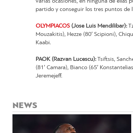
varias ocasiones, en ninguna de ellas p
partido y conseguir los tres puntos de l
OLYMPIACOS
(Jose Luis Mendilibar):
Tz
Mouzakitis), Hezze (80′ Scipioni), Chiq
Kaabi.
PAOK (Razvan Lucescu):
Tsiftsis, Sanch
(81′ Camara), Bianco (65′ Konstantelias
Jeremejeff.
NEWS