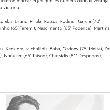
udieron marcar el gol que les hubiera dado la ventaja 
a victoria.
olakis, Bruno, Pirola, Retsos, Rodinei, Garcia (70′
uinho (65′ Taremi), Nascimento (65′ Podence), Martins,
ez, Kedziora, Michailidis, Baba, Ozdoev (75′ Meite), Zaf
), Ivanusec (65′ Taison), Chatsidis (81′ Despodov),