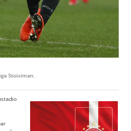
iga Stoiximan.
estadio
ear