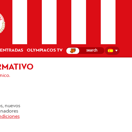
ENTRADAS
OLYMPIACOS TV
RMATIVO
nico.
os, nuevos
cinadores
ndiciones