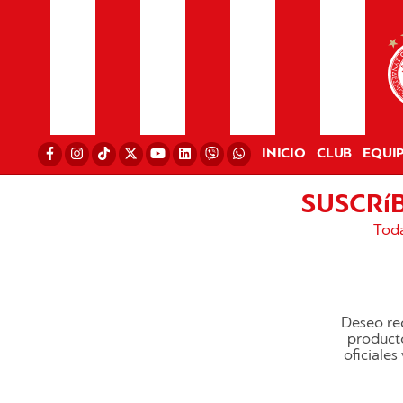
INICIO
CLUB
EQUI
SUSCRí
Toda
Deseo rec
producto
oficiale