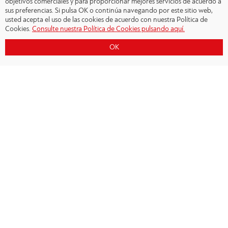
objetivos comerciales y para proporcionar mejores servicios de acuerdo a
sus preferencias. Si pulsa OK o continúa navegando por este sitio web,
usted acepta el uso de las cookies de acuerdo con nuestra Política de
Cookies.
Consulte nuestra Política de Cookies pulsando aquí.
OK
Copyright © 2026 - Olympiacos.org
Condiciones de uso
|
Declaración de privacidad
|
Cookies Policy
|
Contacto