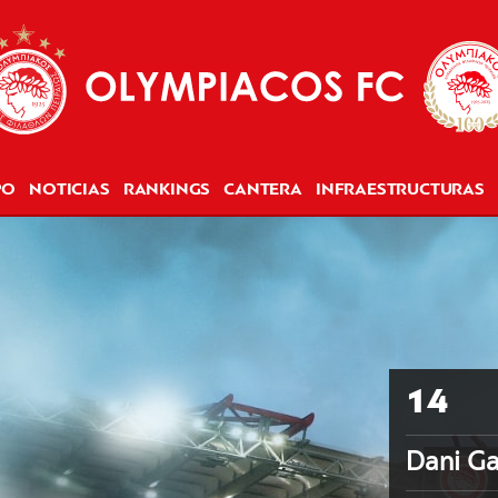
PO
NOTICIAS
RANKINGS
CANTERA
INFRAESTRUCTURAS
14
Dani Ga