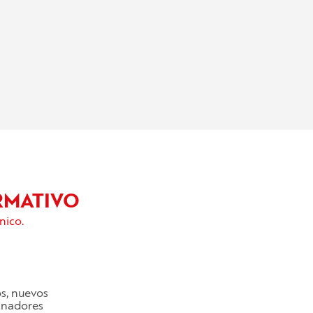
RMATIVO
nico.
os, nuevos
cinadores