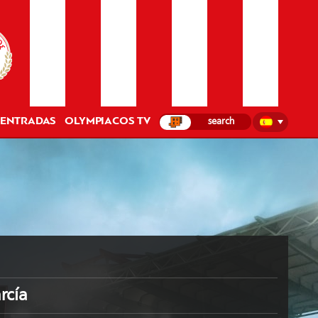
ENTRADAS
OLYMPIACOS TV
rcía