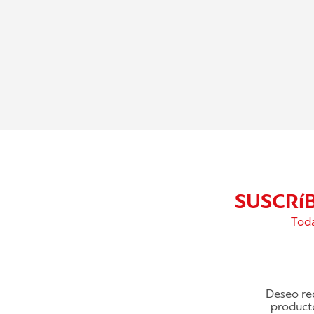
SUSCRí
Toda
Deseo rec
producto