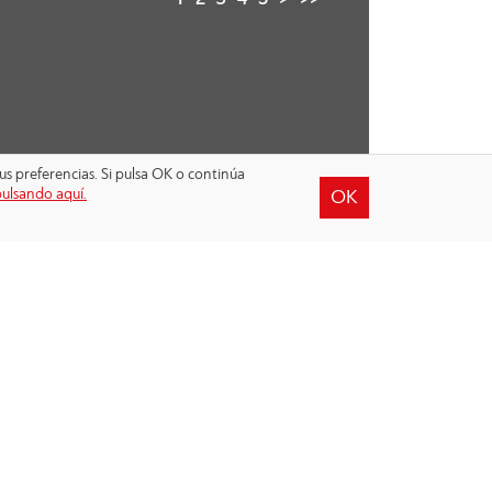
1
2
3
4
5
>
>>
us preferencias. Si pulsa OK o continúa
pulsando aquí.
OK