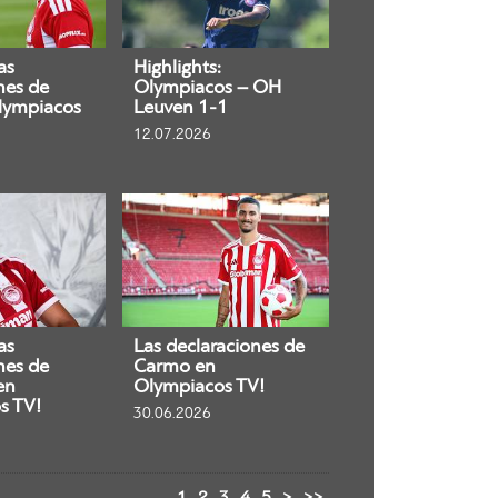
as
Highlights:
nes de
Olympiacos – OH
lympiacos
Leuven 1-1
12.07.2026
as
Las declaraciones de
nes de
Carmo en
en
Olympiacos TV!
s TV!
30.06.2026