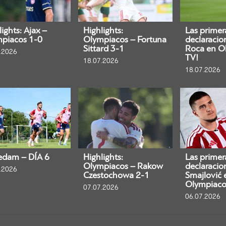
ights: Ajax –
Highlights:
Las primer
piacos 1-0
Olympiacos – Fortuna
declaracio
Sittard 3-1
Roca en O
.2026
TV!
18.07.2026
18.07.2026
edam – DÍA 6
Highlights:
Las primer
Olympiacos – Rakow
declaracio
.2026
Czestochowa 2-1
Smajlović 
Olympiaco
07.07.2026
06.07.2026