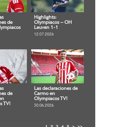
as
Highlights:
nes de
Olympiacos – OH
lympiacos
Leuven 1-1
12.07.2026
as
Las declaraciones de
nes de
Carmo en
en
Olympiacos TV!
s TV!
30.06.2026