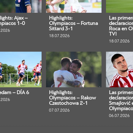
ights: Ajax –
Highlights:
Las primer
piacos 1-0
Olympiacos – Fortuna
declaracio
Sittard 3-1
Roca en O
.2026
TV!
18.07.2026
18.07.2026
edam – DÍA 6
Highlights:
Las primer
Olympiacos – Rakow
declaracio
.2026
Czestochowa 2-1
Smajlović 
Olympiaco
07.07.2026
06.07.2026