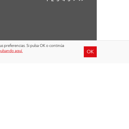
1
2
3
4
5
>
>>
us preferencias. Si pulsa OK o continúa
pulsando aquí.
OK