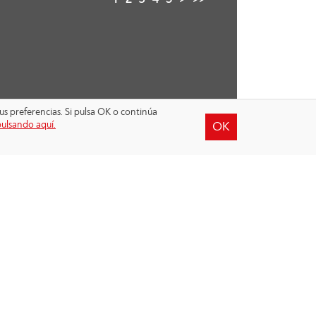
1
2
3
4
5
>
>>
us preferencias. Si pulsa OK o continúa
pulsando aquí.
OK