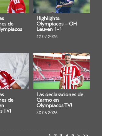
as
Highlights:
nes de
Olympiacos – OH
lympiacos
Leuven 1-1
12.07.2026
as
Las declaraciones de
nes de
Carmo en
en
Olympiacos TV!
s TV!
30.06.2026