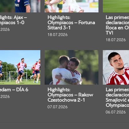
ights: Ajax –
Highlights:
Las primer
piacos 1-0
Olympiacos – Fortuna
declaracio
Sittard 3-1
Roca en O
.2026
TV!
18.07.2026
18.07.2026
edam – DÍA 6
Highlights:
Las primer
Olympiacos – Rakow
declaracio
.2026
Czestochowa 2-1
Smajlović 
Olympiaco
07.07.2026
06.07.2026