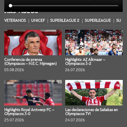
MÁS VIDEOS
VETERANOS
UNICEF
SUPERLEAGUE 2
SUPERLEAGUE
SUPER
Conferencia de prensa
Highlights: AZ Alkmaar –
(Olympiacos – N.E.C. Nijmegen)
Olympiacos 3-2
05.08.2026
26.07.2026
Highlights Royal Antwerp FC –
Las declaraciones de Saliakas en
Olympiacos 3-0
Olympiacos TV!
25.07.2026
24.07.2026