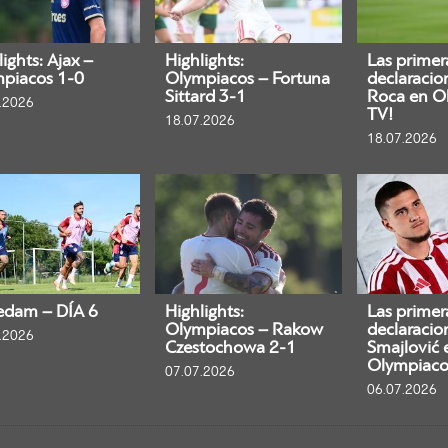
ights: Ajax –
Highlights:
Las primer
piacos 1-0
Olympiacos – Fortuna
declaracio
Sittard 3-1
Roca en O
.2026
TV!
18.07.2026
18.07.2026
edam – DÍA 6
Highlights:
Las primer
Olympiacos – Rakow
declaracio
.2026
Czestochowa 2-1
Smajlović 
Olympiaco
07.07.2026
06.07.2026