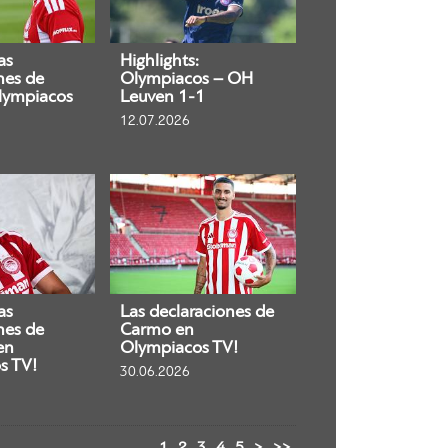
as
Highlights:
nes de
Olympiacos – OH
lympiacos
Leuven 1-1
12.07.2026
as
Las declaraciones de
nes de
Carmo en
en
Olympiacos TV!
s TV!
30.06.2026