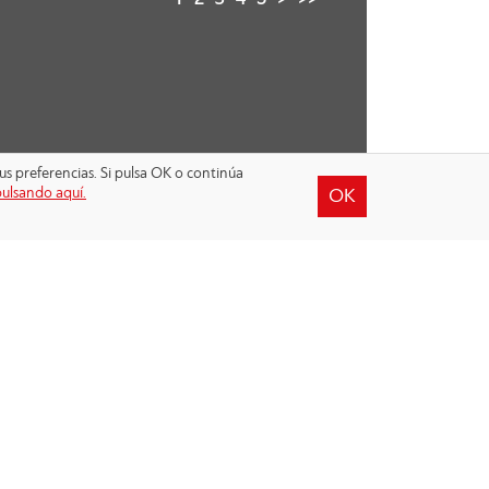
1
2
3
4
5
>
>>
us preferencias. Si pulsa OK o continúa
pulsando aquí.
OK