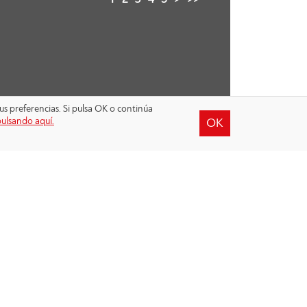
1
2
3
4
5
>
>>
us preferencias. Si pulsa OK o continúa
pulsando aquí.
OK