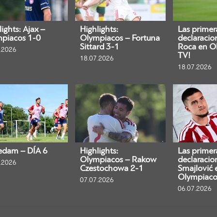
ights: Ajax –
Highlights:
Las primer
piacos 1-0
Olympiacos – Fortuna
declaracio
Sittard 3-1
Roca en O
.2026
TV!
18.07.2026
18.07.2026
edam – DÍA 6
Highlights:
Las primer
Olympiacos – Rakow
declaracio
.2026
Czestochowa 2-1
Smajlović 
Olympiaco
07.07.2026
06.07.2026