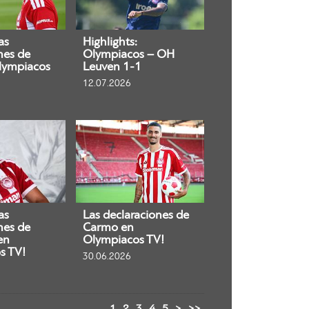
as
Highlights:
nes de
Olympiacos – OH
lympiacos
Leuven 1-1
12.07.2026
as
Las declaraciones de
nes de
Carmo en
en
Olympiacos TV!
s TV!
30.06.2026