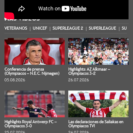
MÁS VIDEOS
VETERANOS
UNICEF
SUPERLEAGUE 2
SUPERLEAGUE
SUPER
Conferencia de prensa
Highlights: AZ Alkmaar –
(Olympiacos – N.E.C. Nijmegen)
Olympiacos 3-2
05.08.2026
26.07.2026
Highlights Royal Antwerp FC –
Las declaraciones de Saliakas en
Olympiacos 3-0
Olympiacos TV!
25.07.2026
24.07.2026