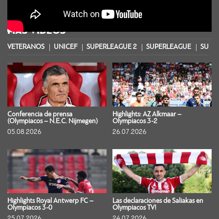
MÁS VIDEOS
VETERANOS
UNICEF
SUPERLEAGUE 2
SUPERLEAGUE
SUPER
Conferencia de prensa
Highlights: AZ Alkmaar –
(Olympiacos – N.E.C. Nijmegen)
Olympiacos 3-2
05.08.2026
26.07.2026
Highlights Royal Antwerp FC –
Las declaraciones de Saliakas en
Olympiacos 3-0
Olympiacos TV!
25.07.2026
24.07.2026