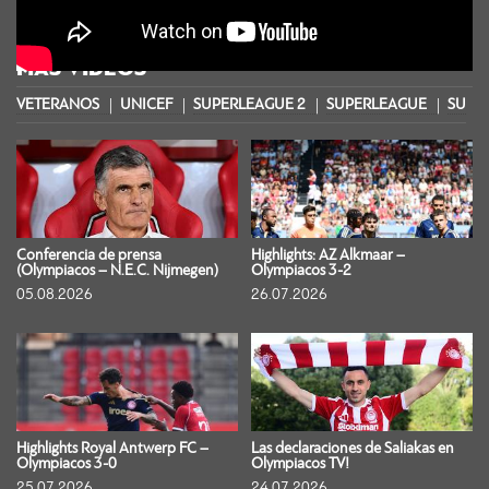
MÁS VIDEOS
VETERANOS
UNICEF
SUPERLEAGUE 2
SUPERLEAGUE
SUPER
Conferencia de prensa
Highlights: AZ Alkmaar –
(Olympiacos – N.E.C. Nijmegen)
Olympiacos 3-2
05.08.2026
26.07.2026
Highlights Royal Antwerp FC –
Las declaraciones de Saliakas en
Olympiacos 3-0
Olympiacos TV!
25.07.2026
24.07.2026