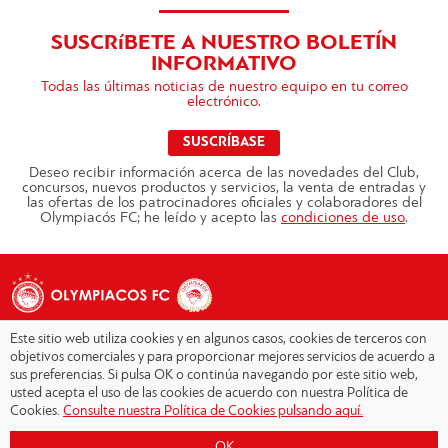
SUSCRíBETE A NUESTRO BOLETÍN
INFORMATIVO
Todas las últimas noticias de nuestro equipo en tu correo
electrónico.
SUSCRÍBASE
Deseo recibir información acerca de las novedades del Club,
concursos, nuevos productos y servicios, la venta de entradas y
las ofertas de los patrocinadores oficiales y colaboradores del
Olympiacós FC; he leído y acepto las
condiciones de uso
.
Este sitio web utiliza cookies y en algunos casos, cookies de terceros con
objetivos comerciales y para proporcionar mejores servicios de acuerdo a
sus preferencias. Si pulsa OK o continúa navegando por este sitio web,
Copyright © 2026 - Olympiacos.org
usted acepta el uso de las cookies de acuerdo con nuestra Política de
Cookies.
Consulte nuestra Política de Cookies pulsando aquí.
Condiciones de uso
|
Declaración de privacidad
|
Cookies Policy
|
OK