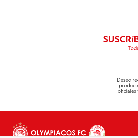
SUSCRí
Toda
Deseo rec
producto
oficiale