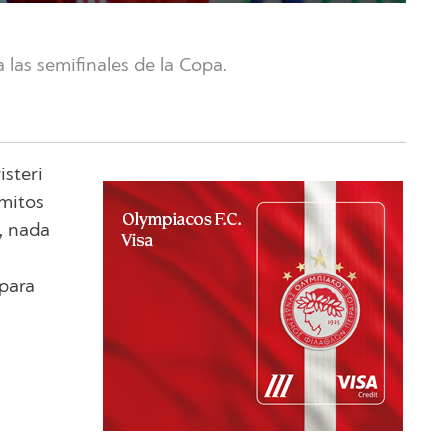
 las semifinales de la Copa.
isteri
ómitos
, nada
 para