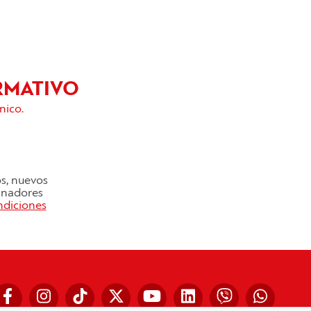
RMATIVO
nico.
os, nuevos
cinadores
ndiciones