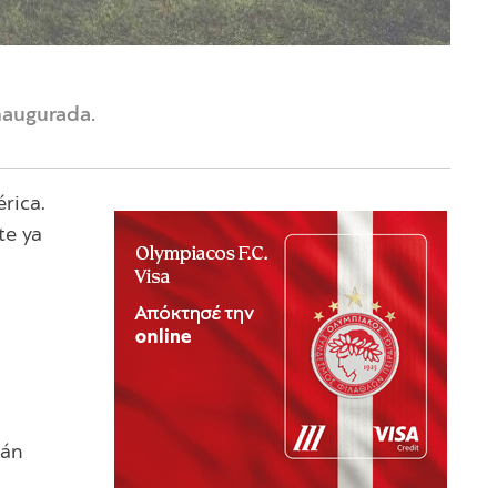
naugurada.
rica.
te ya
ián