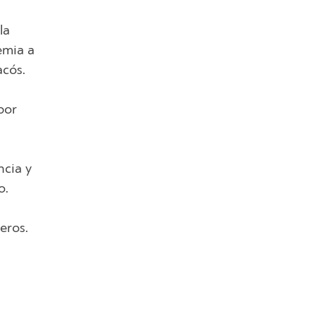
la
emia a
acós.
por
ncia y
o.
eros.