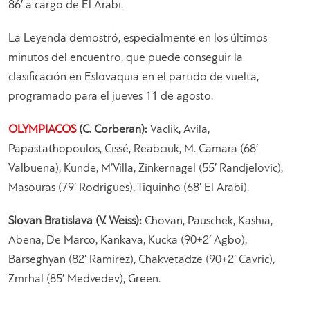
86′ a cargo de El Arabi.
La Leyenda demostró, especialmente en los últimos
minutos del encuentro, que puede conseguir la
clasificación en Eslovaquia en el partido de vuelta,
programado para el jueves 11 de agosto.
OLYMPIACOS
(C. Corberan):
Vaclik, Avila,
Papastathopoulos, Cissé, Reabciuk, M. Camara (68′
Valbuena), Kunde, M’Villa, Zinkernagel (55′ Randjelovic),
Masouras (79′ Rodrigues), Tiquinho (68′ El Arabi).
Slovan Bratislava (V. Weiss):
Chovan, Pauschek, Kashia,
Abena, De Marco, Kankava, Kucka (90+2′ Agbo),
Barseghyan (82′ Ramirez), Chakvetadze (90+2′ Cavric),
Zmrhal (85′ Medvedev), Green.