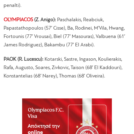
penalti).
OLYMPIACOS
(Z. Anigo):
Paschalakis, Reabciuk,
Papastathopoulos (57′ Cisse), Ba, Rodinei, M’Vila, Hwang,
Fortounis (77′ Vrousai), Biel (77′ Masouras), Valbuena (61′
James Rodriguez), Bakambu (77′ El Arabi).
PAOK (R. Lucescu):
Kotarski, Sastre, Ingason, Koulierakis,
Rafa, Augusto, Soares, Zivkovic, Taison (68′ El Kaddouri),
Konstantelias (68′ Narey), Thomas (68′ Oliveira).