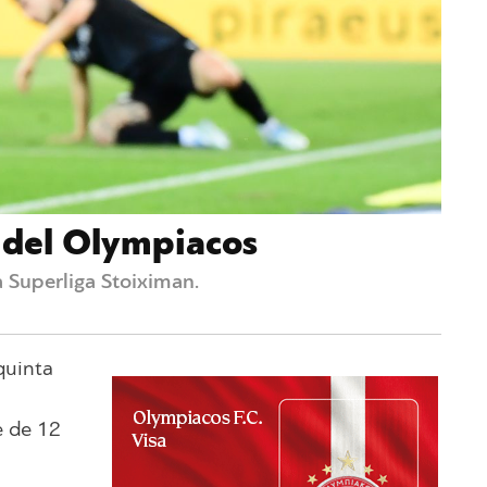
n del Olympiacos
a Superliga Stoiximan.
quinta
e de 12