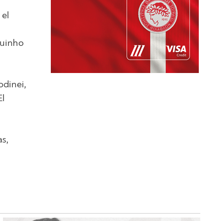
 el
quinho
odinei,
El
as,