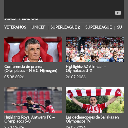
MÁS VIDEOS
VETERANOS
UNICEF
SUPERLEAGUE 2
SUPERLEAGUE
SUPER
Conferencia de prensa
Highlights: AZ Alkmaar –
(Olympiacos – N.E.C. Nijmegen)
Olympiacos 3-2
05.08.2026
26.07.2026
Highlights Royal Antwerp FC –
Las declaraciones de Saliakas en
Olympiacos 3-0
Olympiacos TV!
25.07.2026
24.07.2026