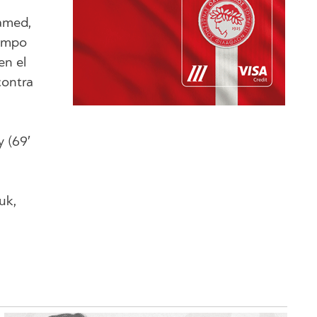
hamed,
iempo
en el
contra
y (69′
uk,