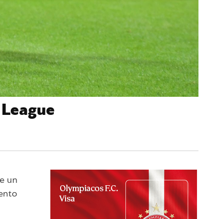
a League
se un
uento