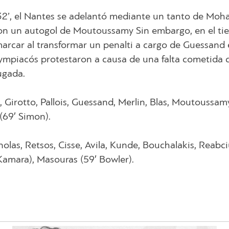
 32’, el Nantes se adelantó mediante un tanto de Mo
con un autogol de Moutoussamy Sin embargo, en el t
marcar al transformar un penalti a cargo de Guessand 
Olympiacós protestaron a causa de una falta cometida 
ugada.
 Girotto, Pallois, Guessand, Merlin, Blas, Moutoussam
(69′ Simon).
olas, Retsos, Cisse, Avila, Kunde, Bouchalakis, Reabci
 Kamara), Masouras (59′ Bowler).