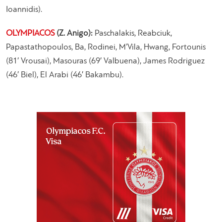
Ioannidis).
OLYMPIACOS
(Z. Anigo):
Paschalakis, Reabciuk,
Papastathopoulos, Ba, Rodinei, M’Vila, Hwang, Fortounis
(81′ Vrousai), Masouras (69′ Valbuena), James Rodriguez
(46′ Biel), El Arabi (46′ Bakambu).