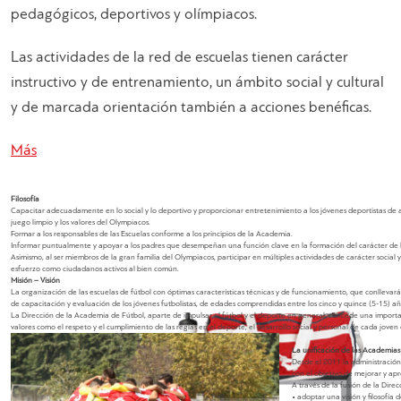
pedagógicos, deportivos y olímpiacos.
Las actividades de la red de escuelas tienen carácter
instructivo y de entrenamiento, un ámbito social y cultural
y de marcada orientación también a acciones benéficas.
Más
Filosofía
Capacitar adecuadamente en lo social y lo deportivo y proporcionar entretenimiento a los jóvenes deportistas de a
juego limpio y los valores del Olympiacos.
Formar a los responsables de las Escuelas conforme a los principios de la Academia.
Informar puntualmente y apoyar a los padres que desempeñan una función clave en la formación del carácter de lo
Asimismo, al ser miembros de la gran familia del Olympiacos, participar en múltiples actividades de carácter social
esfuerzo como ciudadanos activos al bien común.
Misión – Visión
La organización de las escuelas de fútbol con óptimas características técnicas y de funcionamiento, que conllevará
de capacitación y evaluación de los jóvenes futbolistas, de edades comprendidas entre los cinco y quince (5-15) añ
La Dirección de la Academia de Fútbol, aparte de impulsar el fútbol y el deporte en general, concede una import
valores como el respeto y el cumplimiento de las reglas en el deporte, el desarrollo social y personal de cada joven 
La unificación de las Academias
Desde el 2011 la administración
con el objetivo de mejorar y apr
A través de la fusión de la Dire
• adoptar una visión y filosofía