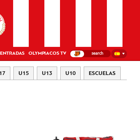
ENTRADAS
OLYMPIACOS TV
17
U15
U13
U10
ESCUELAS