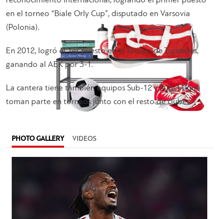
reconocimiento internacional, logrando el primer puesto
en el torneo “Biale Orly Cup”, disputado en Varsovia
(Polonia).
En 2012, logró el 1er puesto en el Torneo de Tucídides,
ganando al AEK por 3-1.
La cantera tiene también equipos Sub-12 y Sub-11 que
toman parte en torneos junto con el resto de clubes.
PHOTO GALLERY
VIDEOS