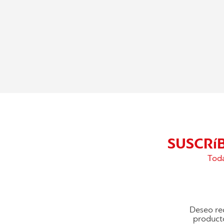
SUSCRí
Toda
Deseo rec
producto