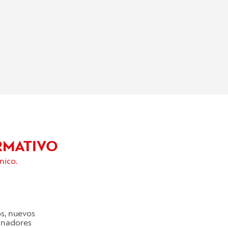
RMATIVO
nico.
os, nuevos
cinadores