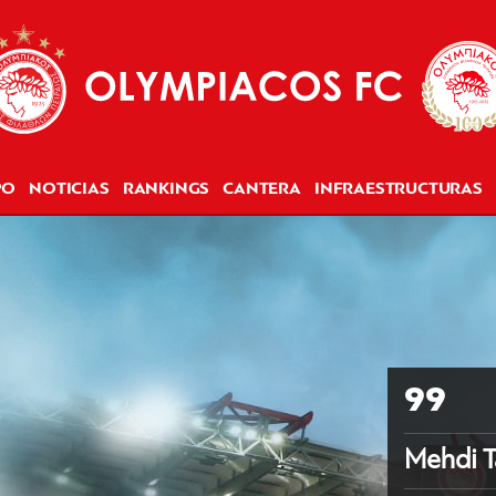
PO
NOTICIAS
RANKINGS
CANTERA
INFRAESTRUCTURAS
99
Mehdi T