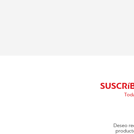
SUSCRí
Toda
Deseo rec
producto