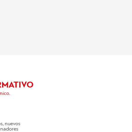
RMATIVO
nico.
os, nuevos
cinadores