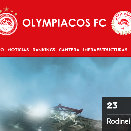
PO
NOTICIAS
RANKINGS
CANTERA
INFRAESTRUCTURAS
23
Rodinei